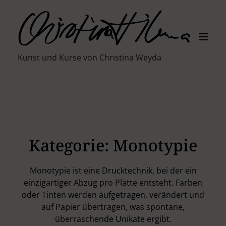
S
k
i
M
p
e
t
n
K
Kunst und Kurse von Christina Weyda
u
o
ü
c
n
o
s
n
t
t
l
e
e
n
r
t
Kategorie:
Monotypie
i
n
C
Monotypie ist eine Drucktechnik, bei der ein
h
einzigartiger Abzug pro Platte entsteht. Farben
r
oder Tinten werden aufgetragen, verändert und
i
auf Papier übertragen, was spontane,
s
überraschende Unikate ergibt.
t