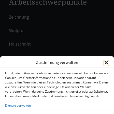
Arbeitsschwerpunkte
Zeichnung
Skulptur
Holzschnitt
Malerei
Zustimmung verwalten
Monotypie
Um dir ein optimales Erlebnis zu bieten, verwenden wir Technologien wie
Cookies, um Geräteinformationen zu speichern und/oder darauf
zuzugreifen. Wenn du diesen Technologien zustimmst, können wir Daten
Radierung
wie das Surfverhalten oder eindeutige IDs auf dieser Website
verarbeiten. Wenn du deine Zustimmung nicht erteilst oder zurückziehst,
können bestimmte Merkmale und Funktionen beeinträchtigt werden.
Dienste verwalten