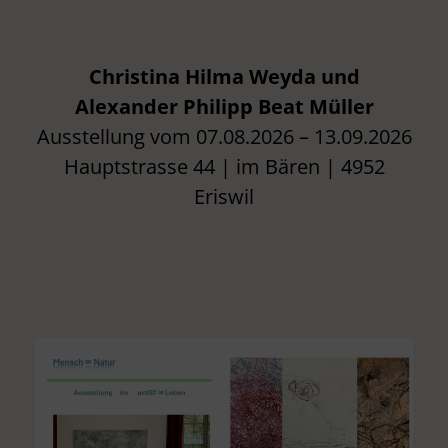
i
n
Christina Hilma Weyda und
C
Alexander Philipp Beat Müller
Ausstellung vom 07.08.2026 – 13.09.2026
h
Hauptstrasse 44 | im Bären | 4952
r
Eriswil
i
s
t
i
n