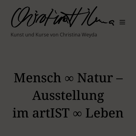
S
k
i
M
p
e
t
n
K
Kunst und Kurse von Christina Weyda
u
o
c
ü
o
n
n
t
e
Mensch ∞ Natur –
s
n
t
t
Ausstellung
l
im artIST ∞ Leben
e
r