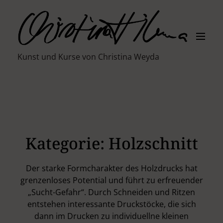
S
k
i
M
p
e
t
n
K
Kunst und Kurse von Christina Weyda
u
o
ü
c
n
o
s
n
t
t
l
e
e
n
r
t
Kategorie:
Holzschnitt
i
n
C
Der starke Formcharakter des Holzdrucks hat
h
grenzenloses Potential und führt zu erfreuender
r
„Sucht-Gefahr“. Durch Schneiden und Ritzen
i
entstehen interessante Druckstöcke, die sich
s
dann im Drucken zu individuellne kleinen
t