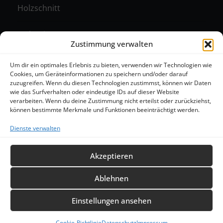
Holzschnitt
Malerei
Zustimmung verwalten
Monotypie
Um dir ein optimales Erlebnis zu bieten, verwenden wir Technologien wie
Cookies, um Geräteinformationen zu speichern und/oder darauf
zuzugreifen. Wenn du diesen Technologien zustimmst, können wir Daten
Radierung
wie das Surfverhalten oder eindeutige IDs auf dieser Website
verarbeiten. Wenn du deine Zustimmung nicht erteilst oder zurückziehst,
können bestimmte Merkmale und Funktionen beeinträchtigt werden.
Dienste verwalten
Akzeptieren
Ablehnen
Homepage |
Über die Künstlerin |
Kurse |
Galerie |
Presse |
Kontakt |
Impressum |
Einstellungen ansehen
Datenschutz |
Cookie-Richtlinie (EU)
Cookie-Richtlinie
Datenschutz
Impressum